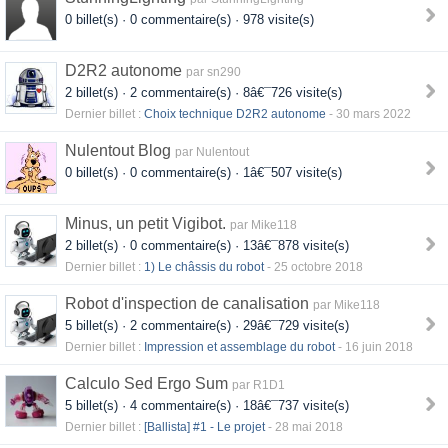
0 billet(s) · 0 commentaire(s) · 978 visite(s)
D2R2 autonome
par sn290
2 billet(s) · 2 commentaire(s) · 8â€¯726 visite(s)
Dernier billet :
Choix technique D2R2 autonome
- 30 mars 2022
Nulentout Blog
par Nulentout
0 billet(s) · 0 commentaire(s) · 1â€¯507 visite(s)
Minus, un petit Vigibot.
par Mike118
2 billet(s) · 0 commentaire(s) · 13â€¯878 visite(s)
Dernier billet :
1) Le châssis du robot
- 25 octobre 2018
Robot d'inspection de canalisation
par Mike118
5 billet(s) · 2 commentaire(s) · 29â€¯729 visite(s)
Dernier billet :
Impression et assemblage du robot
- 16 juin 2018
Calculo Sed Ergo Sum
par R1D1
5 billet(s) · 4 commentaire(s) · 18â€¯737 visite(s)
Dernier billet :
[Ballista] #1 - Le projet
- 28 mai 2018