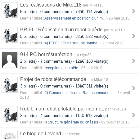
Les réalisations de Mike118
par Mike118
5 billet(s) · 0 commentaire(s) · 73â€¯114 visite(s)
Dernier billet :
Asservissement en position d'un m...
- 26 mai 2018
BRIEL : Réalisation d'un robot bipède
par Mike118
5 billet(s) · 6 commentaire(s) · 32â€¯522 visite(s)
Dernier billet :
4) BRIEL : Tests sur une Jambe !
- 23 mai 2018
914 PC bot résurréction
par elyo33
2 billet(s) · 7 commentaire(s) · 12â€¯163 visite(s)
Dernier billet :
réception de la bête
- 06 mai 2018
Projet de robot télécommandé
par Mike118
3 billet(s) · 0 commentaire(s) · 18â€¯311 visite(s)
Dernier billet :
2) Comment utiliser la Radiocommande...
- 14 avril
2018
Robil, mon robot pilotable par internet.
par Mike118
2 billet(s) · 4 commentaire(s) · 11â€¯612 visite(s)
Dernier billet :
I) Structure générale du châssis
- 09 fÃ©vrier 2018
Le blog de Levend
par levend