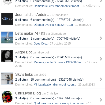
2 billet(s) · 6 commentaire(s) · 63â€¯326 visite(s)
Dernier billet :
Domotique, environnement et robot.
- 06 aoÃ»t 2017
Journal d'un Arduinaute
par Jekert
9 billet(s) · 6 commentaire(s) · 127â€¯041 visite(s)
Dernier billet :
Débuter avec la STM32 (F103)
- 12 mars 2017
Let's make 747 🙌
par Glomeridae
1 billet(s) · 1 commentaire(s) · 7â€¯746 visite(s)
Dernier billet :
Oyez Oyez
- 27 octobre 2015
Ailgor Bot
par ailgorbot
3 billet(s) · 0 commentaire(s) · 20â€¯582 visite(s)
Dernier billet :
Mettre à jour le Firmware IOIO-OTG en...
- 17 mars
2015
Sky's links
par sky99
2 billet(s) · 10 commentaire(s) · 63â€¯048 visite(s)
Dernier billet :
Miniaturisation d'un Arduino, en...
- 29 avril 2013
Chris.lyon Blog
par Chris.lyon
3 billet(s) · 0 commentaire(s) · 11â€¯614 visite(s)
Dernier billet :
Quelques trucs pour ceux qui ne conna...
- 16