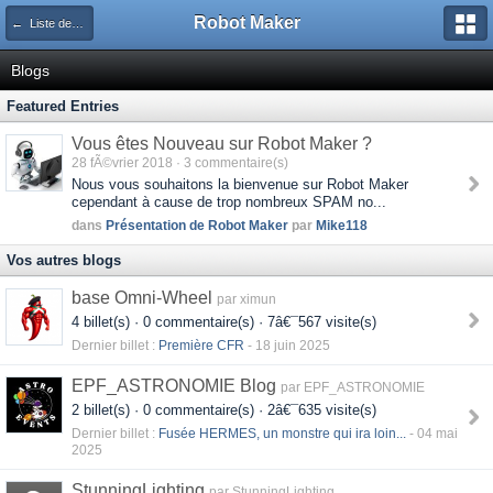
Robot Maker
← Liste des blogs
Blogs
Featured Entries
Vous êtes Nouveau sur Robot Maker ?
28 fÃ©vrier 2018 · 3 commentaire(s)
Nous vous souhaitons la bienvenue sur Robot Maker
cependant à cause de trop nombreux SPAM no...
dans
Présentation de Robot Maker
par
Mike118
Vos autres blogs
base Omni-Wheel
par ximun
4 billet(s) · 0 commentaire(s) · 7â€¯567 visite(s)
Dernier billet :
Première CFR
- 18 juin 2025
EPF_ASTRONOMIE Blog
par EPF_ASTRONOMIE
2 billet(s) · 0 commentaire(s) · 2â€¯635 visite(s)
Dernier billet :
Fusée HERMES, un monstre qui ira loin...
- 04 mai
2025
StunningLighting
par StunningLighting