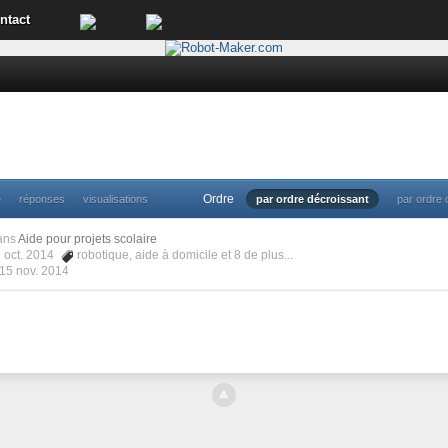
ntact
Ordre
e
réponses
visualisations
par ordre décroissant
par ordre 
ans
Aide pour projets scolaire
9 oct. 2014
robotique
,
aide à domicile
et 8 de plus...
15 nov. 2014