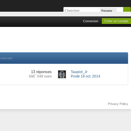
Forums
Connexion
Créer un compte
croissant
13 réponses
Taupiot_Jr
6â€¯048 vues
Posté 19 oct. 2014
Privacy Policy