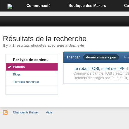
Communauté
Boutique des Makers
Co
Résultats de la recherche
Il y a
1
résultats étiquetés avec
aide à domicile
Trier par
dernière mise à jour
titr
Par type de contenu
Forums
Le robot TOBI, sujet de TPE
d
Commencé par
the TOBI creator
, 1
Blogs
Derniers messages par
Taupiot_Jr
,
Tutoriels robotique
Changer le thème
Aide