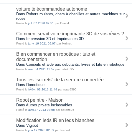
voiture télécommandée autonome
Dans Robots roulants, chars à chenilles et autres machines sur
roues
Posté le
juil. 07 2020 09:51
par Oracid
Comment serait votre imprimante 3D de vos rêves ?
Dans Impression 3D et Imprimantes 3D
Posté le
janv. 16 2021 09:07
par Melmet
Bien commencer en robotique : tuto et
documentation
Dans Conseils et aide aux débutants, livres et kits en robotique
Posté le
nov. 04 2011 11:52
par nate9595
Tous les "secrets" de la serrure connectée.
Dans Domotique
Posté le
fÃ©vr. 03 2016 11:49
par nate9595
Robot peintre - Maison
Dans Autres projets inclassables
Posté le
avril 27 2013 08:08
par nate9595
Modification leds IR en leds blanches
Dans Vigibot
Posté le
juin 17 2020 02:09
par firened