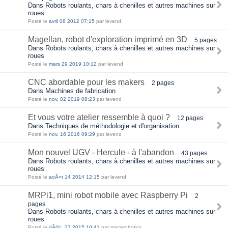
Dans Robots roulants, chars à chenilles et autres machines sur
roues
Posté le
avril 08 2012 07:15
par levend
Magellan, robot d'exploration imprimé en 3D
5 pages
Dans Robots roulants, chars à chenilles et autres machines sur
roues
Posté le
mars 29 2019 10:12
par levend
CNC abordable pour les makers
2 pages
Dans Machines de fabrication
Posté le
nov. 02 2019 08:23
par levend
Et vous votre atelier ressemble à quoi ?
12 pages
Dans Techniques de méthodologie et d'organisation
Posté le
nov. 16 2016 09:29
par levend
Mon nouvel UGV - Hercule - à l'abandon
43 pages
Dans Robots roulants, chars à chenilles et autres machines sur
roues
Posté le
aoÃ»t 14 2014 12:15
par levend
MRPi1, mini robot mobile avec Raspberry Pi
2
pages
Dans Robots roulants, chars à chenilles et autres machines sur
roues
Posté le
dÃ©c. 27 2015 10:41
par macerobotics