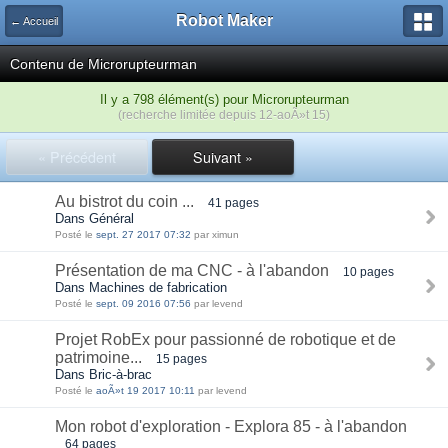
Robot Maker
← Accueil
Contenu de Microrupteurman
Il y a 798 élément(s) pour Microrupteurman
(recherche limitée depuis 12-aoÃ»t 15)
« Précédent
Suivant »
Au bistrot du coin ...
41 pages
Dans Général
Posté le
sept. 27 2017 07:32
par ximun
Présentation de ma CNC - à l'abandon
10 pages
Dans Machines de fabrication
Posté le
sept. 09 2016 07:56
par levend
Projet RobEx pour passionné de robotique et de
patrimoine...
15 pages
Dans Bric-à-brac
Posté le
aoÃ»t 19 2017 10:11
par levend
Mon robot d'exploration - Explora 85 - à l'abandon
64 pages