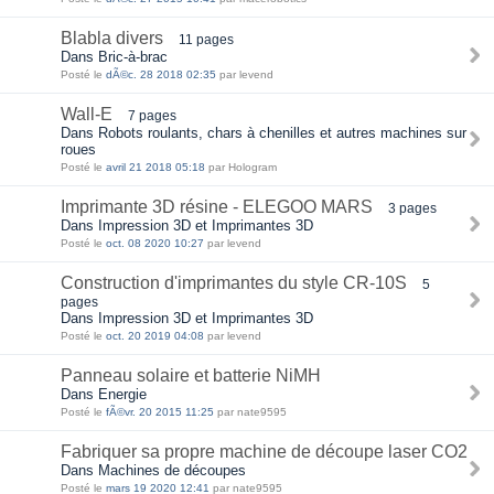
Blabla divers
11 pages
Dans Bric-à-brac
Posté le
dÃ©c. 28 2018 02:35
par levend
Wall-E
7 pages
Dans Robots roulants, chars à chenilles et autres machines sur
roues
Posté le
avril 21 2018 05:18
par Hologram
Imprimante 3D résine - ELEGOO MARS
3 pages
Dans Impression 3D et Imprimantes 3D
Posté le
oct. 08 2020 10:27
par levend
Construction d'imprimantes du style CR-10S
5
pages
Dans Impression 3D et Imprimantes 3D
Posté le
oct. 20 2019 04:08
par levend
Panneau solaire et batterie NiMH
Dans Energie
Posté le
fÃ©vr. 20 2015 11:25
par nate9595
Fabriquer sa propre machine de découpe laser CO2
Dans Machines de découpes
Posté le
mars 19 2020 12:41
par nate9595