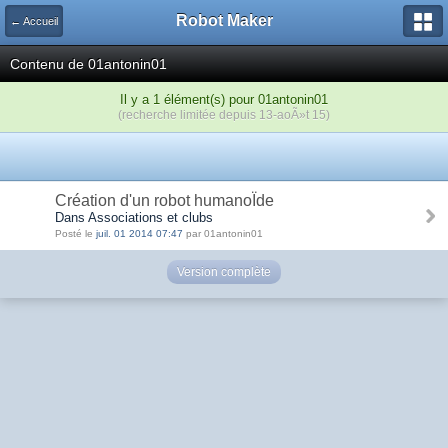
Robot Maker
← Accueil
Contenu de 01antonin01
Il y a 1 élément(s) pour 01antonin01
(recherche limitée depuis 13-aoÃ»t 15)
Création d'un robot humanoÏde
Dans Associations et clubs
Posté le
juil. 01 2014 07:47
par 01antonin01
Version complète