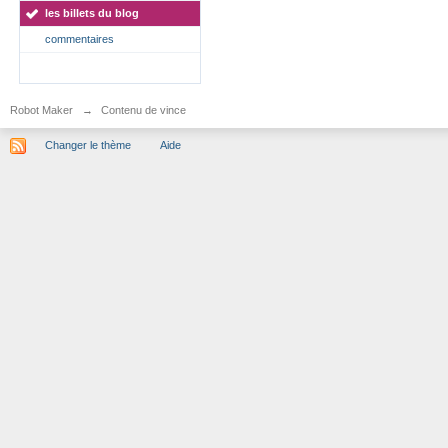
les billets du blog
commentaires
Robot Maker
→
Contenu de vince
Changer le thème
Aide