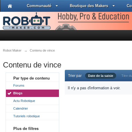
Communauté
Boutique des Makers
Co
Robot Maker
→
Contenu de vince
Contenu de vince
Trier par
Date de la saisie
Titre du
Par type de contenu
Forums
Il n'y a pas d'information à voir.
Blogs
Actu Robotique
Calendrier
Tutoriels robotique
Plus de filtres