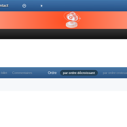
ntact
Ordre
 billet
Commentaires
par ordre décroissant
par ordre croissa