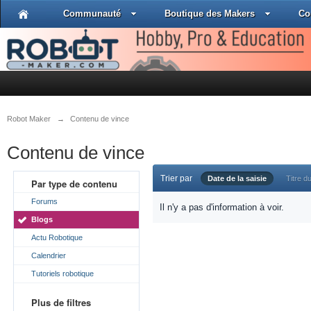
Communauté
Boutique des Makers
Co
Robot Maker
→
Contenu de vince
Contenu de vince
Trier par
Date de la saisie
Titre du
Par type de contenu
Forums
Il n'y a pas d'information à voir.
Blogs
Actu Robotique
Calendrier
Tutoriels robotique
Plus de filtres