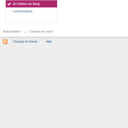
les billets du blog
commentaires
Robot Maker
→
Contenu de vince
Changer le thème
Aide