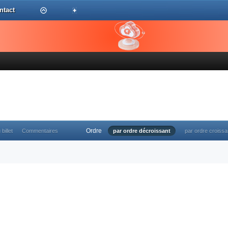
ntact
Ordre
 billet
Commentaires
par ordre décroissant
par ordre croissa