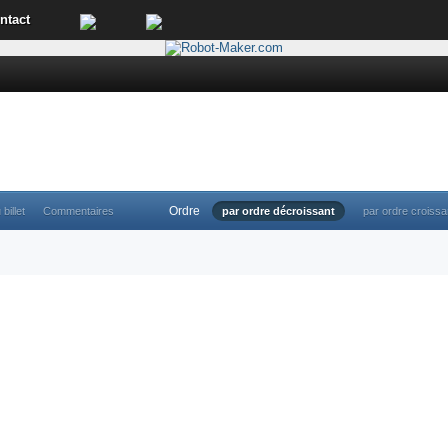
ntact
Ordre
 billet
Commentaires
par ordre décroissant
par ordre croissa