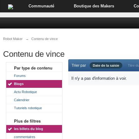
Communauté
Boutique des Makers
Co
Robot Maker
→
Contenu de vince
Contenu de vince
Trier par
Date de la saisie
Titre du
Par type de contenu
Forums
Il n'y a pas d'information à voir.
Blogs
Actu Robotique
Calendrier
Tutoriels robotique
Plus de filtres
les billets du blog
commentaires