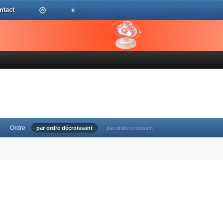
ntact
Ordre
par ordre décroissant
par ordre croissant