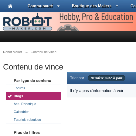
Communauté
Boutique des Makers
Co
Robot Maker
→
Contenu de vince
Contenu de vince
Trier par
dernière mise à jour
Par type de contenu
Forums
Il n'y a pas d'information à voir.
Blogs
Actu Robotique
Calendrier
Tutoriels robotique
Plus de filtres