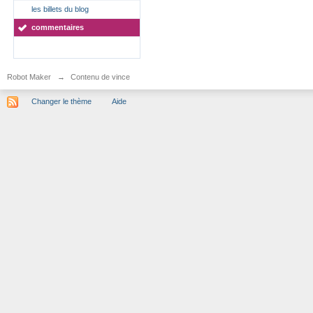
les billets du blog
commentaires
Robot Maker
→
Contenu de vince
Changer le thème
Aide