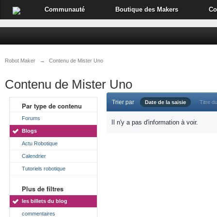
Communauté
Boutique des Makers
Co
Robot Maker
→
Contenu de Mister Uno
Contenu de Mister Uno
Trier par
Date de la saisie
Titre du
Par type de contenu
Forums
Il n'y a pas d'information à voir.
Blogs
Actu Robotique
Calendrier
Tutoriels robotique
Plus de filtres
les billets du blog
commentaires