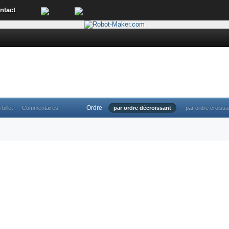
ntact
Ordre
 billet
Commentaires
par ordre décroissant
par ordre croissa