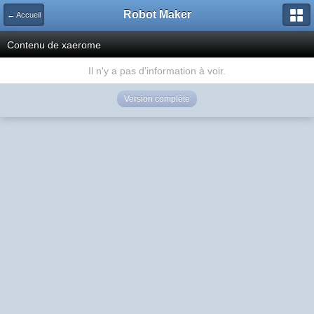
Robot Maker
← Accueil
Contenu de xaerome
Il n'y a pas d'information à voir.
Version complète