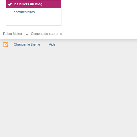
les billets du blog
commentaires
Robot Maker
→
Contenu de xaerome
Changer le thème
Aide