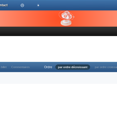
ntact
Ordre
 billet
Commentaires
par ordre décroissant
par ordre croissa