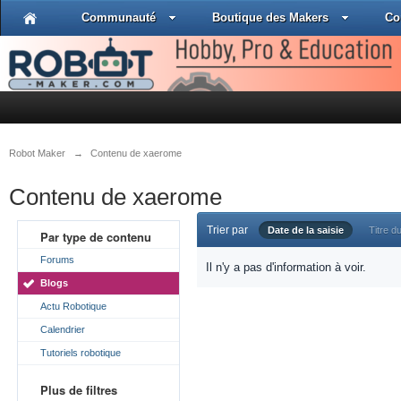
Communauté
Boutique des Makers
Co
Robot Maker
→
Contenu de xaerome
Contenu de xaerome
Trier par
Date de la saisie
Titre du
Par type de contenu
Forums
Il n'y a pas d'information à voir.
Blogs
Actu Robotique
Calendrier
Tutoriels robotique
Plus de filtres