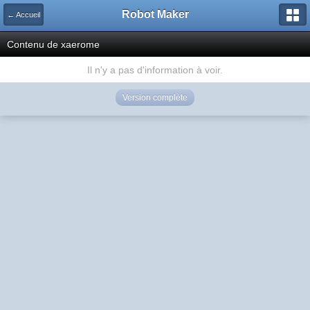
Robot Maker
← Accueil
Contenu de xaerome
Il n'y a pas d'information à voir.
Version complète