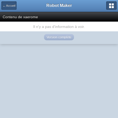
Robot Maker
← Accueil
Contenu de xaerome
Il n'y a pas d'information à voir.
Version complète