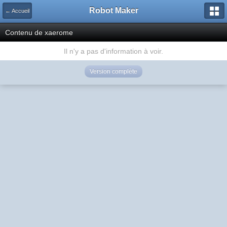
Robot Maker
← Accueil
Contenu de xaerome
Il n'y a pas d'information à voir.
Version complète