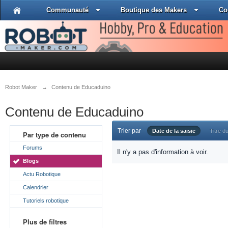
Communauté
Boutique des Makers
Co
Robot Maker
→
Contenu de Educaduino
Contenu de Educaduino
Trier par
Date de la saisie
Titre du
Par type de contenu
Forums
Il n'y a pas d'information à voir.
Blogs
Actu Robotique
Calendrier
Tutoriels robotique
Plus de filtres