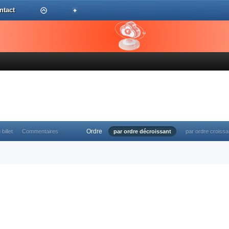
ntact
Ordre
 billet
Commentaires
par ordre décroissant
par ordre croissa