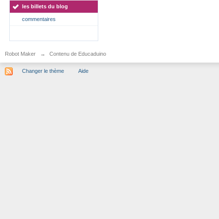
les billets du blog
commentaires
Robot Maker
→
Contenu de Educaduino
Changer le thème
Aide