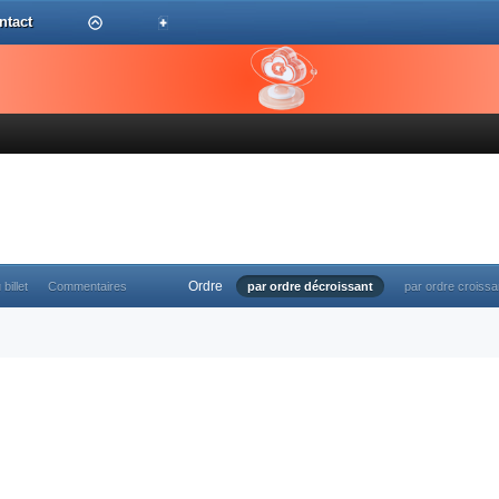
ntact
Ordre
 billet
Commentaires
par ordre décroissant
par ordre croissa