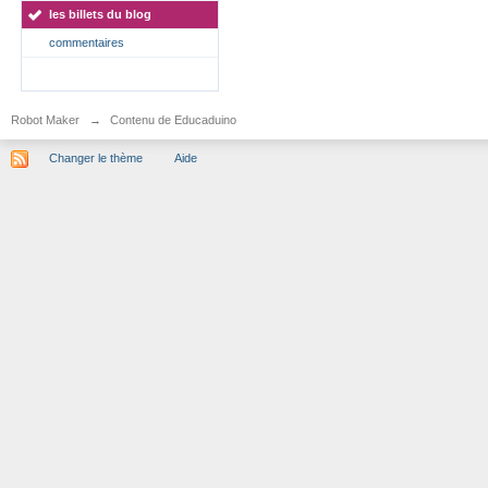
les billets du blog
commentaires
Robot Maker
→
Contenu de Educaduino
Changer le thème
Aide