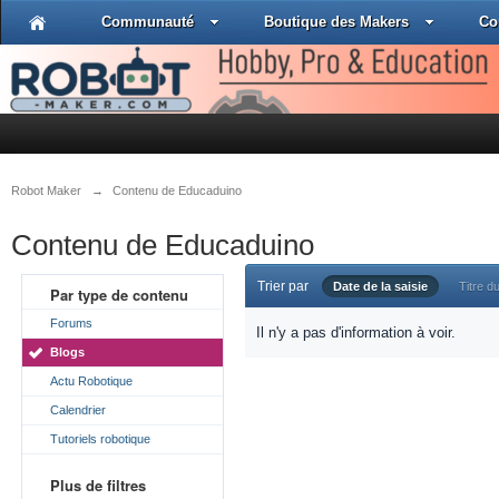
Communauté
Boutique des Makers
Co
Robot Maker
→
Contenu de Educaduino
Contenu de Educaduino
Trier par
Date de la saisie
Titre du
Par type de contenu
Forums
Il n'y a pas d'information à voir.
Blogs
Actu Robotique
Calendrier
Tutoriels robotique
Plus de filtres