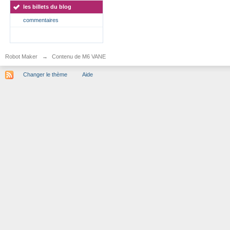
les billets du blog
commentaires
Robot Maker
→
Contenu de M6 VANE
Changer le thème
Aide