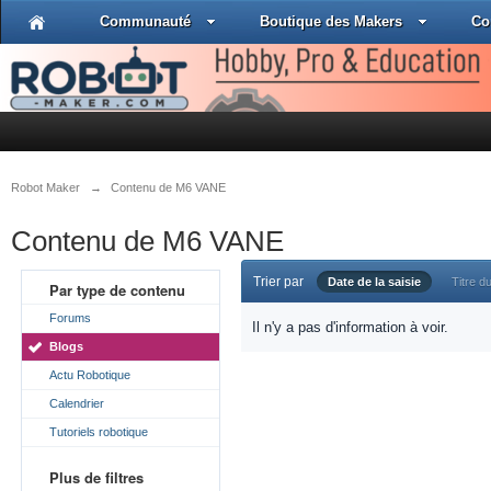
Communauté
Boutique des Makers
Co
Robot Maker
→
Contenu de M6 VANE
Contenu de M6 VANE
Trier par
Date de la saisie
Titre du
Par type de contenu
Forums
Il n'y a pas d'information à voir.
Blogs
Actu Robotique
Calendrier
Tutoriels robotique
Plus de filtres