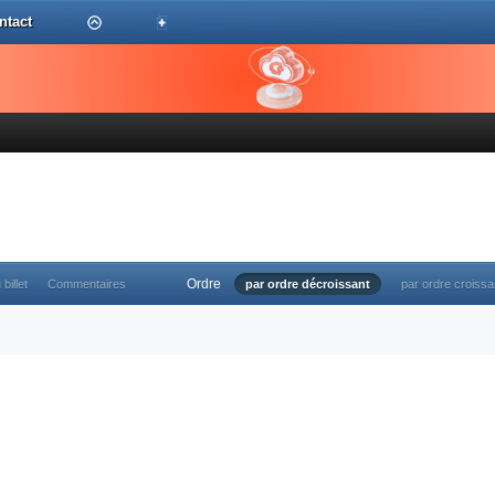
ntact
Ordre
 billet
Commentaires
par ordre décroissant
par ordre croissa