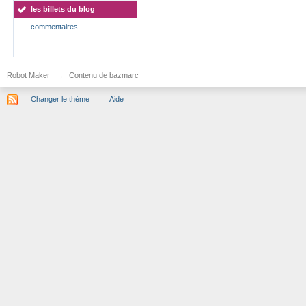
les billets du blog
commentaires
Robot Maker
→
Contenu de bazmarc
Changer le thème
Aide