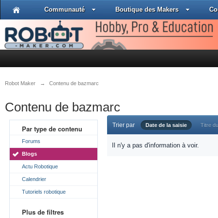
Communauté
Boutique des Makers
Co
Robot Maker
→
Contenu de bazmarc
Contenu de bazmarc
Trier par
Date de la saisie
Titre du
Par type de contenu
Forums
Il n'y a pas d'information à voir.
Blogs
Actu Robotique
Calendrier
Tutoriels robotique
Plus de filtres