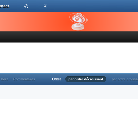
ntact
Ordre
 billet
Commentaires
par ordre décroissant
par ordre croissa