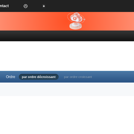
ntact
Ordre
par ordre décroissant
par ordre croissant