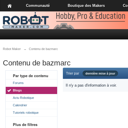
Communauté
Boutique des Makers
Co
Robot Maker
→
Contenu de bazmarc
Contenu de bazmarc
Trier par
dernière mise à jour
Par type de contenu
Forums
Il n'y a pas d'information à voir.
Blogs
Actu Robotique
Calendrier
Tutoriels robotique
Plus de filtres