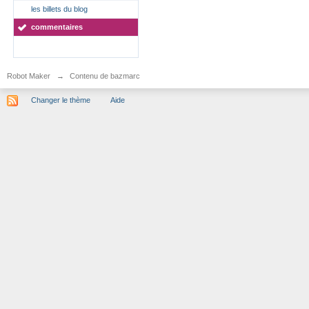
les billets du blog
commentaires
Robot Maker
→
Contenu de bazmarc
Changer le thème
Aide