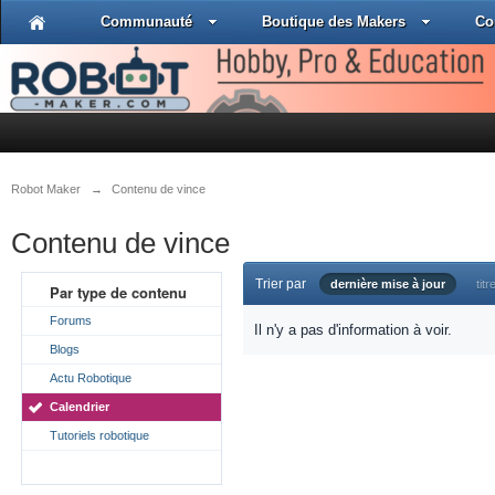
Communauté
Boutique des Makers
Co
Robot Maker
→
Contenu de vince
Contenu de vince
Trier par
dernière mise à jour
titr
Par type de contenu
Forums
Il n'y a pas d'information à voir.
Blogs
Actu Robotique
Calendrier
Tutoriels robotique