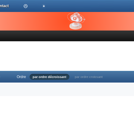
ntact
Ordre
e
par ordre décroissant
par ordre croissant