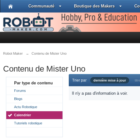
Communauté
Boutique des Makers
Co
Robot Maker
→
Contenu de Mister Uno
Contenu de Mister Uno
Trier par
dernière mise à jour
titr
Par type de contenu
Forums
Il n'y a pas d'information à voir.
Blogs
Actu Robotique
Calendrier
Tutoriels robotique