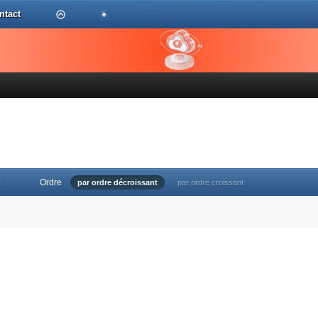
ntact
Ordre
e
par ordre décroissant
par ordre croissant