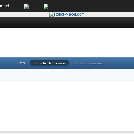
ntact
Ordre
e
par ordre décroissant
par ordre croissant