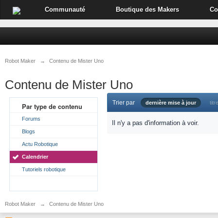
Communauté
Boutique des Makers
Co
Robot Maker
→
Contenu de Mister Uno
Contenu de Mister Uno
Trier par
dernière mise à jour
titr
Par type de contenu
Forums
Il n'y a pas d'information à voir.
Blogs
Actu Robotique
Calendrier
Tutoriels robotique
Robot Maker
→
Contenu de Mister Uno