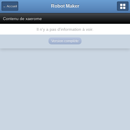
Robot Maker
← Accueil
Contenu de xaerome
Il n'y a pas d'information à voir.
Version complète