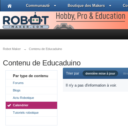
Communauté
Boutique des Makers
Co
Robot Maker
→
Contenu de Educaduino
Contenu de Educaduino
Trier par
dernière mise à jour
titr
Par type de contenu
Forums
Il n'y a pas d'information à voir.
Blogs
Actu Robotique
Calendrier
Tutoriels robotique