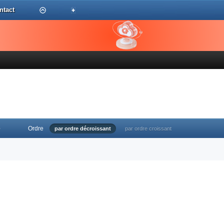
ntact
Ordre
e
par ordre décroissant
par ordre croissant