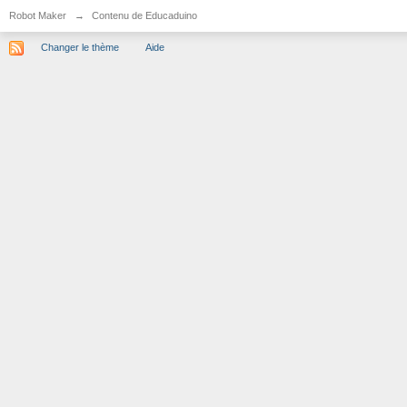
Robot Maker
→
Contenu de Educaduino
Changer le thème
Aide