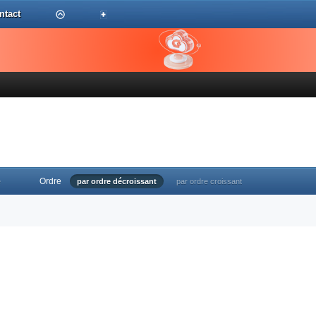
ntact
Ordre
e
par ordre décroissant
par ordre croissant