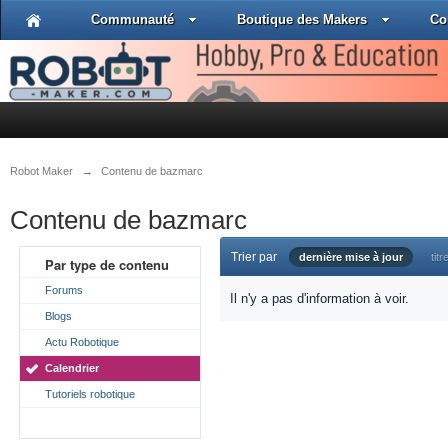
Communauté
Boutique des Makers
Co
Robot Maker
→
Contenu de bazmarc
Contenu de bazmarc
Trier par
dernière mise à jour
titr
Par type de contenu
Forums
Il n'y a pas d'information à voir.
Blogs
Actu Robotique
Calendrier
Tutoriels robotique