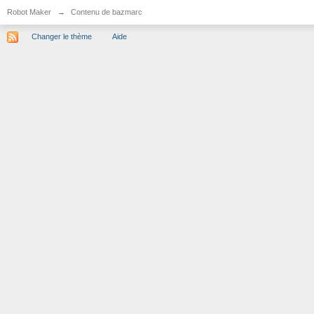
Robot Maker
→
Contenu de bazmarc
Changer le thème
Aide