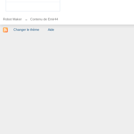
Robot Maker
→
Contenu de Emir44
Changer le thème
Aide