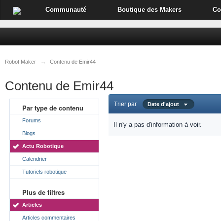
Communauté
Boutique des Makers
Co
Robot Maker
→
Contenu de Emir44
Contenu de Emir44
Trier par
Date d'ajout
Par type de contenu
Forums
Il n'y a pas d'information à voir.
Blogs
Actu Robotique
Calendrier
Tutoriels robotique
Plus de filtres
Articles
Articles commentaires