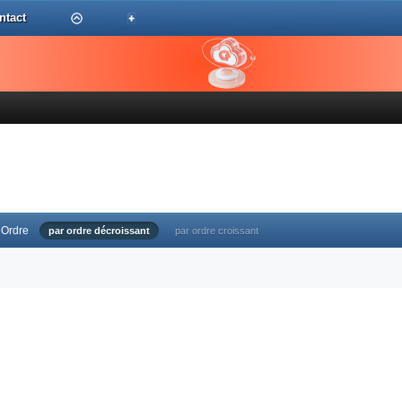
ntact
Ordre
par ordre décroissant
par ordre croissant