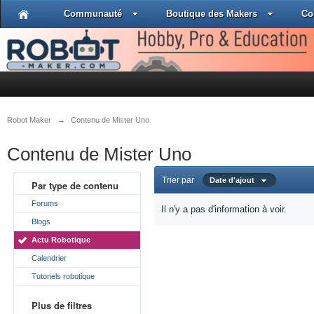
Communauté
Boutique des Makers
Co
Robot Maker
→
Contenu de Mister Uno
Contenu de Mister Uno
Trier par
Date d'ajout
Par type de contenu
Forums
Il n'y a pas d'information à voir.
Blogs
Actu Robotique
Calendrier
Tutoriels robotique
Plus de filtres