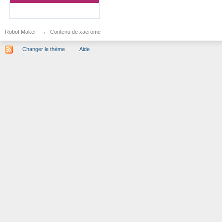
Robot Maker
→
Contenu de xaerome
Changer le thème
Aide