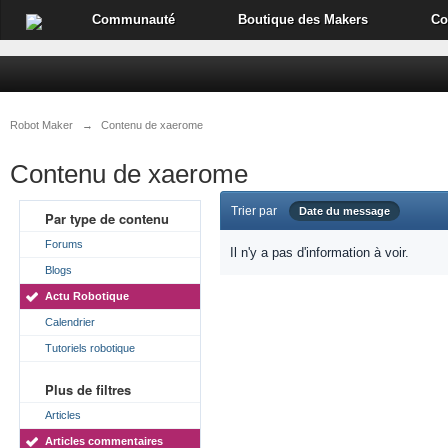
Communauté
Boutique des Makers
Co
Robot Maker
→
Contenu de xaerome
Contenu de xaerome
Trier par
Date du message
Par type de contenu
Forums
Il n'y a pas d'information à voir.
Blogs
Actu Robotique
Calendrier
Tutoriels robotique
Plus de filtres
Articles
Articles commentaires