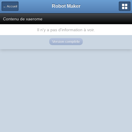
Robot Maker
← Accueil
Contenu de xaerome
Il n'y a pas d'information à voir.
Version complète