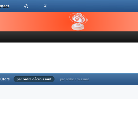
ntact
Ordre
par ordre décroissant
par ordre croissant