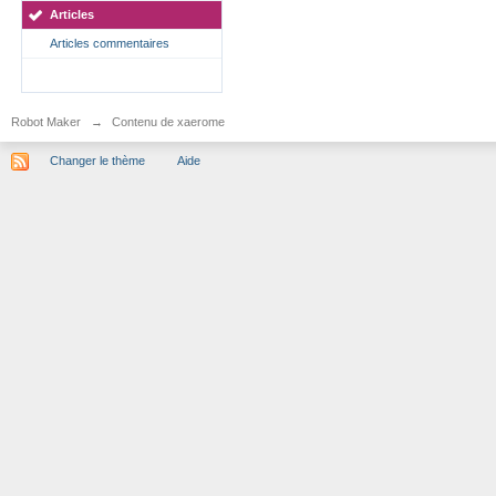
Articles
Articles commentaires
Robot Maker
→
Contenu de xaerome
Changer le thème
Aide