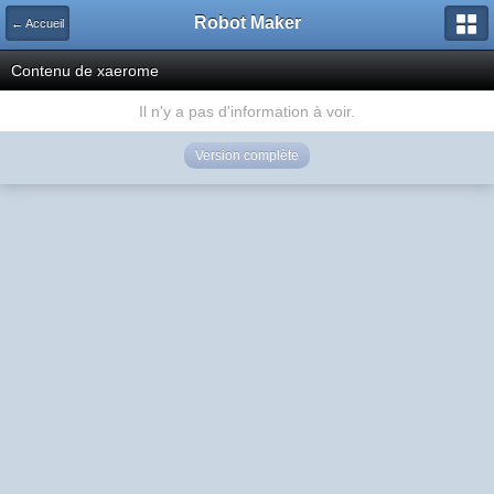
Robot Maker
← Accueil
Contenu de xaerome
Il n'y a pas d'information à voir.
Version complète