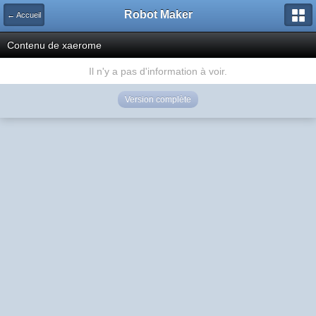
Robot Maker
← Accueil
Contenu de xaerome
Il n'y a pas d'information à voir.
Version complète