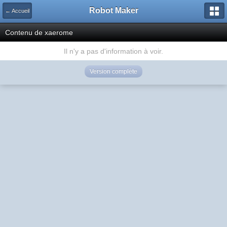
Robot Maker
← Accueil
Contenu de xaerome
Il n'y a pas d'information à voir.
Version complète