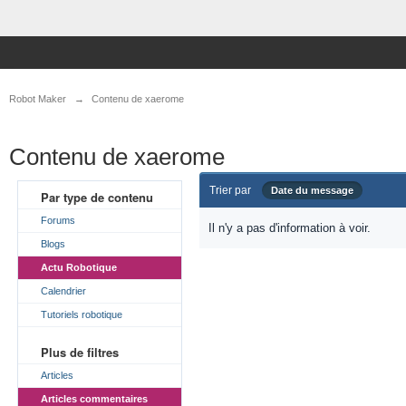
Robot Maker
→
Contenu de xaerome
Contenu de xaerome
Trier par
Date du message
Par type de contenu
Forums
Il n'y a pas d'information à voir.
Blogs
Actu Robotique
Calendrier
Tutoriels robotique
Plus de filtres
Articles
Articles commentaires