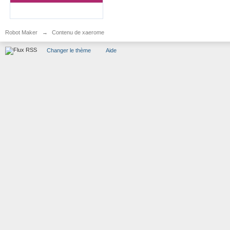
Robot Maker
→
Contenu de xaerome
Changer le thème
Aide