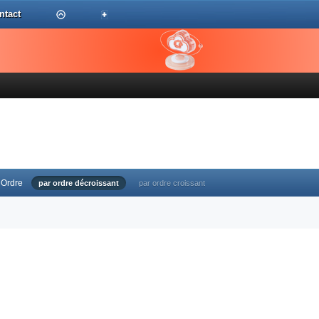
ntact
Ordre
par ordre décroissant
par ordre croissant