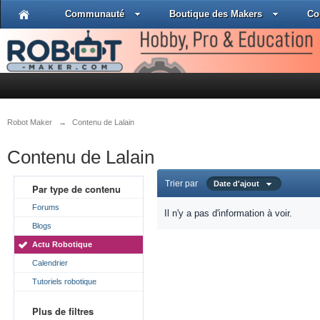
Communauté
Boutique des Makers
Co
Robot Maker
→
Contenu de Lalain
Contenu de Lalain
Trier par
Date d'ajout
Par type de contenu
Forums
Il n'y a pas d'information à voir.
Blogs
Actu Robotique
Calendrier
Tutoriels robotique
Plus de filtres