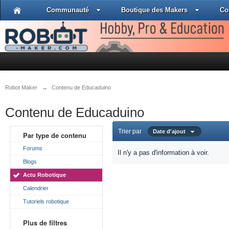
Communauté
Boutique des Makers
Co
Robot Maker
→
Contenu de Educaduino
Contenu de Educaduino
Trier par
Date d'ajout
Par type de contenu
Forums
Il n'y a pas d'information à voir.
Blogs
Actu Robotique
Calendrier
Tutoriels robotique
Plus de filtres