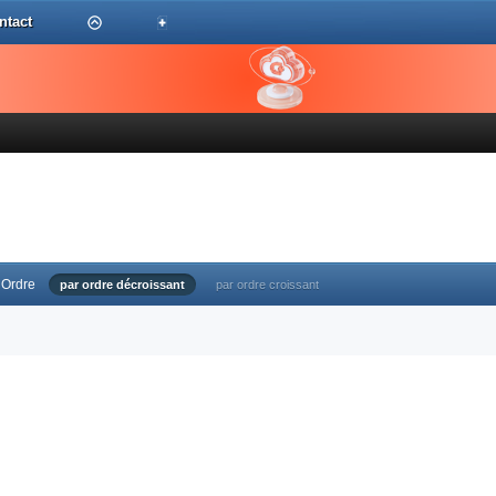
ntact
Ordre
par ordre décroissant
par ordre croissant