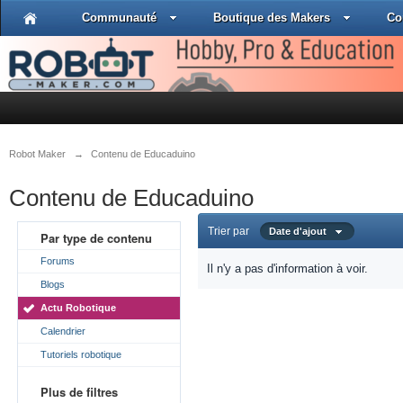
Communauté
Boutique des Makers
Co
Robot Maker
→
Contenu de Educaduino
Contenu de Educaduino
Trier par
Date d'ajout
Par type de contenu
Forums
Il n'y a pas d'information à voir.
Blogs
Actu Robotique
Calendrier
Tutoriels robotique
Plus de filtres