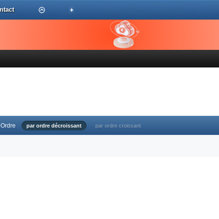
ntact
Ordre
par ordre décroissant
par ordre croissant