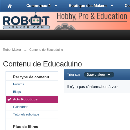
Communauté
Boutique des Makers
Co
Robot Maker
→
Contenu de Educaduino
Contenu de Educaduino
Trier par
Date d'ajout
Par type de contenu
Forums
Il n'y a pas d'information à voir.
Blogs
Actu Robotique
Calendrier
Tutoriels robotique
Plus de filtres