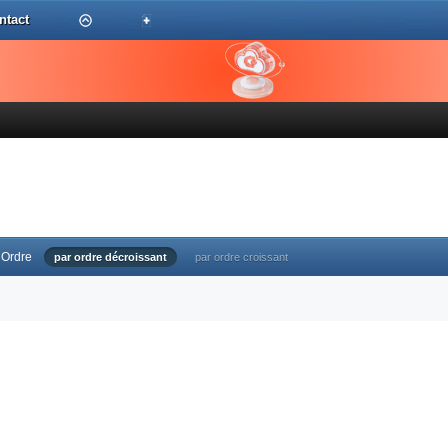
ntact
Ordre
par ordre décroissant
par ordre croissant