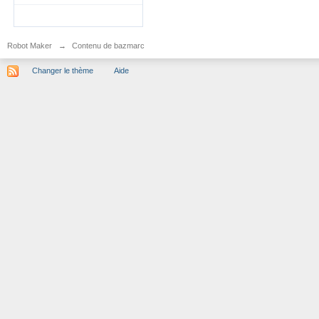
Robot Maker
→
Contenu de bazmarc
Changer le thème
Aide