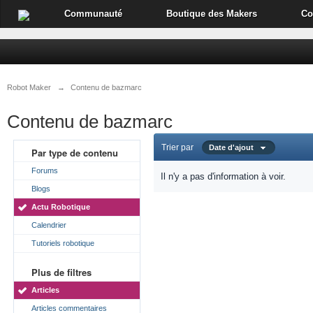
Communauté
Boutique des Makers
Co
Robot Maker
→
Contenu de bazmarc
Contenu de bazmarc
Trier par
Date d'ajout
Par type de contenu
Forums
Il n'y a pas d'information à voir.
Blogs
Actu Robotique
Calendrier
Tutoriels robotique
Plus de filtres
Articles
Articles commentaires