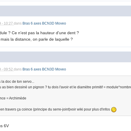
9 - 10:27
dans
Bras 6 axes BCN3D Moveo
ule ? Ce n'est pas la hauteur d'une dent ?
mais la distance, on parle de laquelle ?
9 - 09:52
dans
Bras 6 axes BCN3D Moveo
 la doc de ton servo...
tu as bien dessiné un pignon ? tu dois l'avoir et le diamètre primitif = module*nomb
ince = Archimède
 travers ça coince (principe du serre-joint)voir wiki pour plus d'infos
us 6V