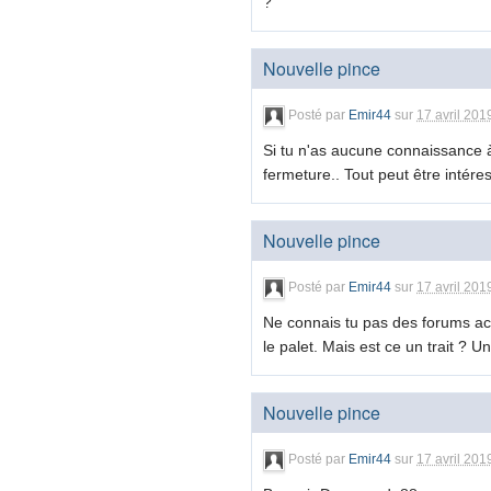
?
Nouvelle pince
Posté par
Emir44
sur
17 avril 201
Si tu n'as aucune connaissance à 
fermeture.. Tout peut être intére
Nouvelle pince
Posté par
Emir44
sur
17 avril 201
Ne connais tu pas des forums act
le palet. Mais est ce un trait ? 
Nouvelle pince
Posté par
Emir44
sur
17 avril 201