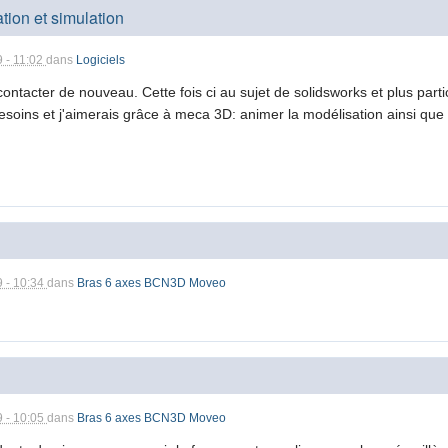
ion et simulation
9 - 11:02
dans
Logiciels
ontacter de nouveau. Cette fois ci au sujet de solidsworks et plus par
esoins et j'aimerais grâce à meca 3D: animer la modélisation ainsi que tr
9 - 10:34
dans
Bras 6 axes BCN3D Moveo
9 - 10:05
dans
Bras 6 axes BCN3D Moveo