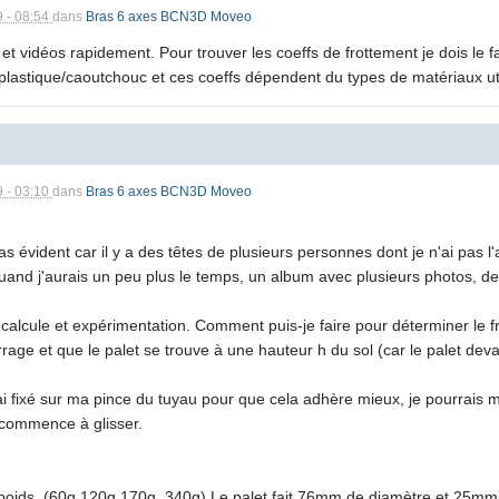
9 - 08:54
dans
Bras 6 axes BCN3D Moveo
et vidéos rapidement. Pour trouver les coeffs de frottement je dois le 
 plastique/caoutchouc et ces coeffs dépendent du types de matériaux utili
9 - 03:10
dans
Bras 6 axes BCN3D Moveo
s évident car il y a des têtes de plusieurs personnes dont je n'ai pas l'
 quand j'aurais un peu plus le temps, un album avec plusieurs photos, de
calcule et expérimentation. Comment puis-je faire pour déterminer le fr
rage et que le palet se trouve à une hauteur h du sol (car le palet devai
ai fixé sur ma pince du tuyau pour que cela adhère mieux, je pourrais me
t commence à glisser.
nt poids. (60g,120g,170g, 340g) Le palet fait 76mm de diamètre et 25mm