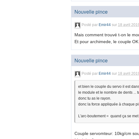
Nouvelle pince
Posté par
Emir44
sur
18 avril 201
Mais comment trouvé t-on le mod
Et pour archimede, le couple OK 
Nouvelle pince
Posté par
Emir44
sur
18 avril 201
et bien le couple du servo il est dans
le module et le nombre de dents ... 
donc tu as le rayon.
donc la force appliquée à chaque p
L'arc-boutement = quand ça se met en
Couple servomteur: 10kg/cm so