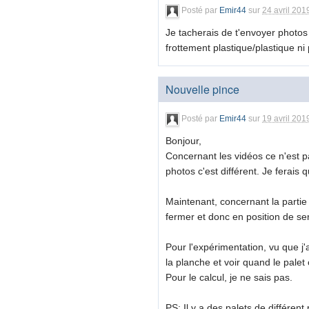
Posté par
Emir44
sur
24 avril 201
Je tacherais de t'envoyer photos 
frottement plastique/plastique ni
Nouvelle pince
Posté par
Emir44
sur
19 avril 201
Bonjour,
Concernant les vidéos ce n'est pa
photos c'est différent. Je ferais
Maintenant, concernant la partie 
fermer et donc en position de ser
Pour l'expérimentation, vu que j'
la planche et voir quand le pale
Pour le calcul, je ne sais pas.
PS: Il y a des palets de différe