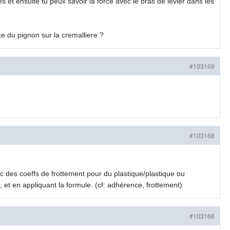
es et ensuite tu peux savoir la force avec le bras de levier dans les
e du pignon sur la cremalliere ?
#103169
#103168
c des coeffs de frottement pour du plastique/plastique ou
, et en appliquant la formule. (cf: adhérence, frottement)
#103166