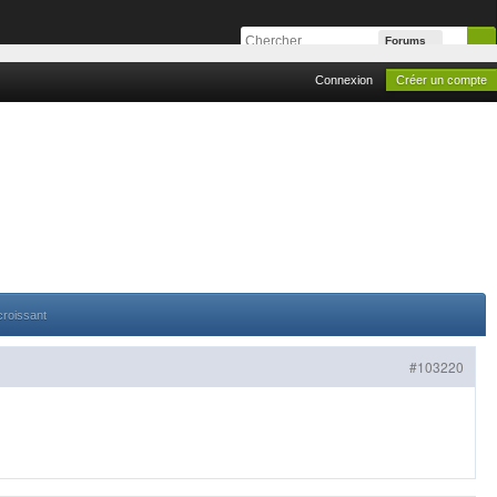
Forums
Connexion
Créer un compte
croissant
#103220