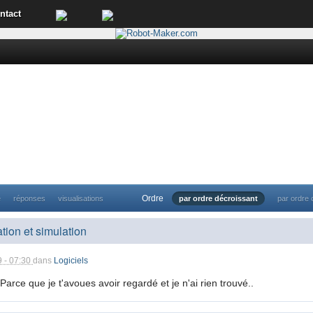
ntact
Ordre
e
réponses
visualisations
par ordre décroissant
par ordre 
ion et simulation
9 - 07:30
dans
Logiciels
rce que je t'avoues avoir regardé et je n'ai rien trouvé..