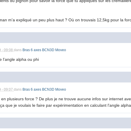
 dents du pignon pour savoir la force que tu appliques sur les crémaillèr
man m'a expliqué un peu plus haut ? Où on trouvais 12,5kg pour la forc
9 - 09:08
dans
Bras 6 axes BCN3D Moveo
e l'angle alpha ou phi
9 - 09:07
dans
Bras 6 axes BCN3D Moveo
n plusieurs force ? De plus je ne trouve aucune infos sur internet ave
ça que je voulais le faire par expérimentation en calculant l'angle alpha