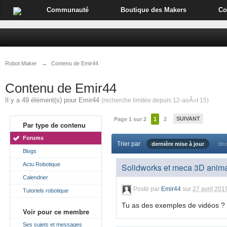
Communauté
Boutique des Makers
Co
Robot Maker
→
Contenu de Emir44
Contenu de Emir44
Il y a 49 élément(s) pour Emir44
(recherche limitée depuis 12-aoÃ»t 15)
SUIVANT
Page 1 sur 2
1
2
Par type de contenu
Forums
Trier par
dernière mise à jour
titr
Blogs
Actu Robotique
Solidworks et meca 3D animat
Calendrier
Posté par
Emir44
sur
27 avril 201
Tutoriels robotique
Tu as des exemples de vidéos ? Pa
Voir pour ce membre
Ses sujets et messages