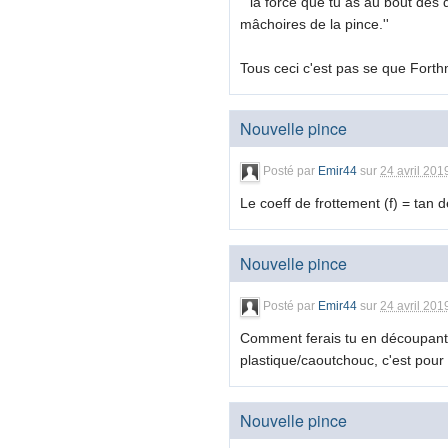
'' la force que tu as au bout des
mâchoires de la pince.''
Tous ceci c'est pas se que Forth
Nouvelle pince
Posté par
Emir44
sur
24 avril 201
Le coeff de frottement (f) = tan d
Nouvelle pince
Posté par
Emir44
sur
24 avril 201
Comment ferais tu en découpant e
plastique/caoutchouc, c'est pour 
Nouvelle pince