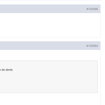
#103096
#103094
re de dents