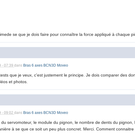
ede se que je dois faire pour connaître la force appliqué à chaque pi
9 - 07:39
dans
Bras 6 axes BCN3D Moveo
 tests que je veux, c'est justement le principe. Je dois comparer des d
déos et photos.
9 - 09:02
dans
Bras 6 axes BCN3D Moveo
 du servomoteur, le module du pignon, le nombre de dents du pignon, le 
nière à se que ce soit un peu plus concret. Merci. Comment connaitre l