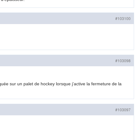
#103100
#103098
quée sur un palet de hockey lorsque j'active la fermeture de la
#103097