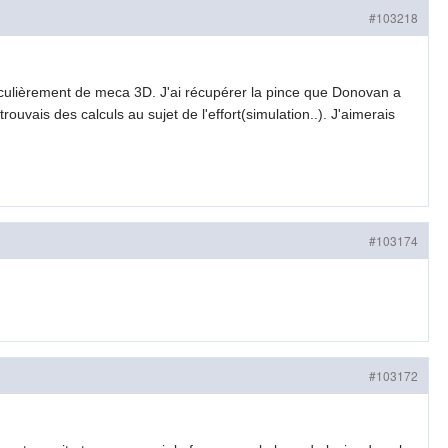
#103218
ticulièrement de meca 3D. J'ai récupérer la pince que Donovan a
ouvais des calculs au sujet de l'effort(simulation..). J'aimerais
#103174
#103172