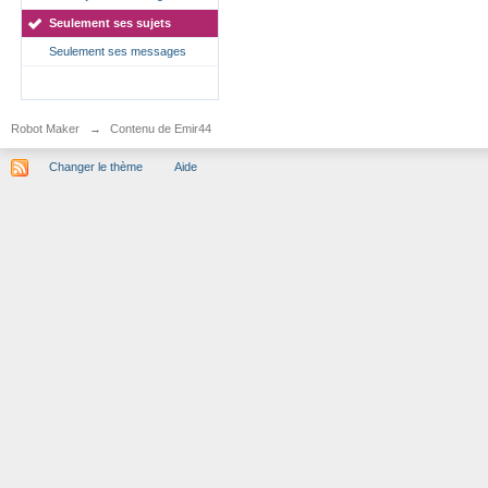
Seulement ses sujets
Seulement ses messages
Robot Maker
→
Contenu de Emir44
Changer le thème
Aide