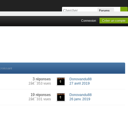
Forums
Connexion
Créer un compte
croissant
3 réponses
Donovandu88
2â€¯353 vues
27 avril 2019
19 réponses
Donovandu88
2â€¯331 vues
26 janv. 2019