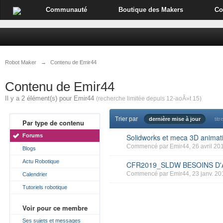
Communauté
Boutique des Makers
Co
Robot Maker
→
Contenu de Emir44
Contenu de Emir44
Il y a 2 élément(s) pour Emir44
(recherche limitée depuis 12-aoÃ»t 15)
Trier par
dernière mise à jour
titr
Par type de contenu
Forums
Solidworks et meca 3D animati
Commencé par
Emir44
, 26 avril 20
Blogs
Actu Robotique
CFR2019_SLDW BESOINS D'
Commencé par
Emir44
, 23 janv. 2
Calendrier
Tutoriels robotique
Voir pour ce membre
Ses sujets et messages