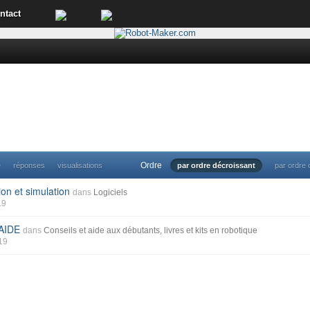
ntact
Ordre
e
réponses
visualisations
par ordre décroissant
par ordre 
on et simulation
dans
Logiciels
19
AIDE
dans
Conseils et aide aux débutants, livres et kits en robotique
019