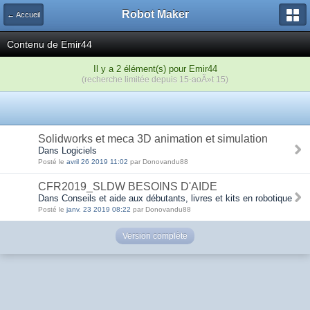
Robot Maker
← Accueil
Contenu de Emir44
Il y a 2 élément(s) pour Emir44
(recherche limitée depuis 15-aoÃ»t 15)
Solidworks et meca 3D animation et simulation
Dans Logiciels
Posté le
avril 26 2019 11:02
par Donovandu88
CFR2019_SLDW BESOINS D'AIDE
Dans Conseils et aide aux débutants, livres et kits en robotique
Posté le
janv. 23 2019 08:22
par Donovandu88
Version complète