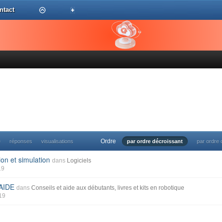
ntact
Ordre
e
réponses
visualisations
par ordre décroissant
par ordre 
on et simulation
dans
Logiciels
19
AIDE
dans
Conseils et aide aux débutants, livres et kits en robotique
019