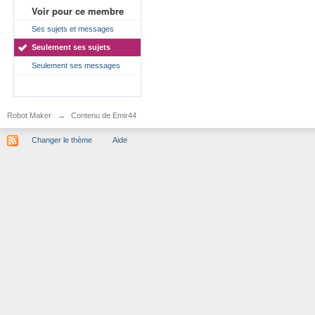
Voir pour ce membre
Ses sujets et messages
Seulement ses sujets
Seulement ses messages
Robot Maker
→
Contenu de Emir44
Changer le thème
Aide