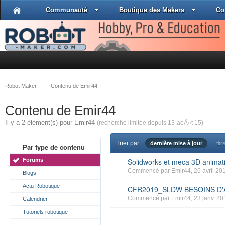
Communauté
Boutique des Makers
Co
Robot Maker
→
Contenu de Emir44
Contenu de Emir44
Il y a 2 élément(s) pour Emir44
(recherche limitée depuis 13-aoÃ»t 15)
Trier par
dernière mise à jour
titr
Par type de contenu
Forums
Solidworks et meca 3D animati
Commencé par
Emir44
, 26 avril 20
Blogs
Actu Robotique
CFR2019_SLDW BESOINS D'
Commencé par
Emir44
, 23 janv. 2
Calendrier
Tutoriels robotique