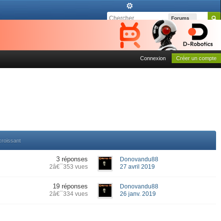
Forums
Connexion
Créer un compte
croissant
3 réponses
Donovandu88
2â€¯353 vues
27 avril 2019
19 réponses
Donovandu88
2â€¯334 vues
26 janv. 2019