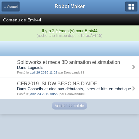
Robot Maker
← Accueil
Contenu de Emir44
Il y a 2 élément(s) pour Emir44
(recherche limitée depuis 15-aoÃ»t 15)
Solidworks et meca 3D animation et simulation
Dans Logiciels
Posté le
avril 26 2019 11:02
par Donovandu88
CFR2019_SLDW BESOINS D'AIDE
Dans Conseils et aide aux débutants, livres et kits en robotique
Posté le
janv. 23 2019 08:22
par Donovandu88
Version complète