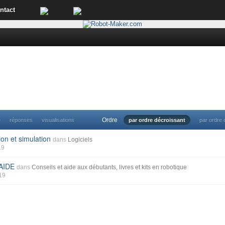
ntact
Ordre
e
réponses
visualisations
par ordre décroissant
par ordre 
on et simulation
dans
Logiciels
19
AIDE
dans
Conseils et aide aux débutants, livres et kits en robotique
019