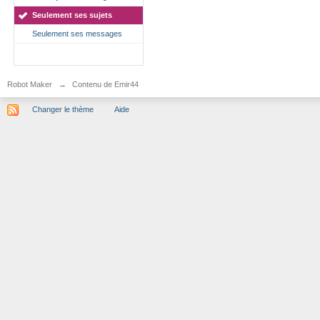
Seulement ses sujets
Seulement ses messages
Robot Maker
→
Contenu de Emir44
Changer le thème
Aide