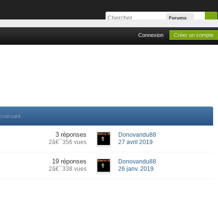
Forums
Connexion
Créer un compte
croissant
3 réponses
Donovandu88
2â€¯356 vues
27 avril 2019
19 réponses
Donovandu88
2â€¯338 vues
26 janv. 2019