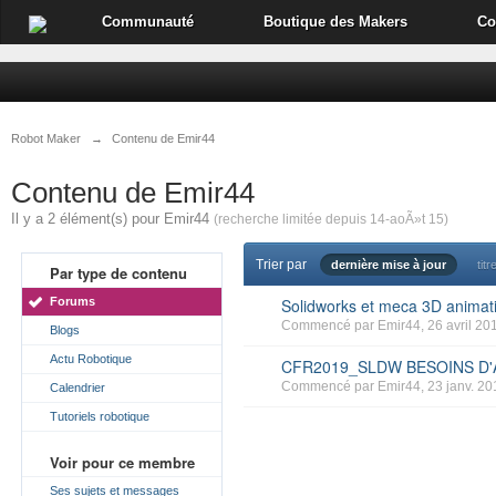
Communauté
Boutique des Makers
Co
Robot Maker
→
Contenu de Emir44
Contenu de Emir44
Il y a 2 élément(s) pour Emir44
(recherche limitée depuis 14-aoÃ»t 15)
Trier par
dernière mise à jour
titr
Par type de contenu
Forums
Solidworks et meca 3D animati
Commencé par
Emir44
, 26 avril 20
Blogs
Actu Robotique
CFR2019_SLDW BESOINS D'
Commencé par
Emir44
, 23 janv. 2
Calendrier
Tutoriels robotique
Voir pour ce membre
Ses sujets et messages