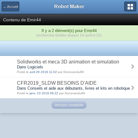
Robot Maker
← Accueil
Contenu de Emir44
Il y a 2 élément(s) pour Emir44
(recherche limitée depuis 14-aoÃ»t 15)
Solidworks et meca 3D animation et simulation
Dans Logiciels
Posté le
avril 26 2019 11:02
par Donovandu88
CFR2019_SLDW BESOINS D'AIDE
Dans Conseils et aide aux débutants, livres et kits en robotique
Posté le
janv. 23 2019 08:22
par Donovandu88
Version complète