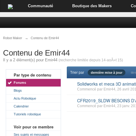
Communauté
Boutique des Makers
Co
Robot Maker
→
Contenu de Emir44
Contenu de Emir44
Il y a 2 élément(s) pour Emir44
(recherche limitée depuis 14-aoÃ»t 15)
Trier par
dernière mise à jour
titr
Par type de contenu
Forums
Solidworks et meca 3D animati
Commencé par
Emir44
, 26 avril 20
Blogs
Actu Robotique
CFR2019_SLDW BESOINS D'
Commencé par
Emir44
, 23 janv. 2
Calendrier
Tutoriels robotique
Voir pour ce membre
Ses sujets et messages