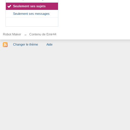
Seulement ses sujets
Seulement ses messages
Robot Maker
→
Contenu de Emir44
Changer le thème
Aide