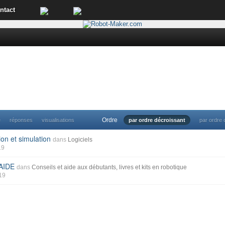
ntact
Ordre
e
réponses
visualisations
par ordre décroissant
par ordre 
on et simulation
dans
Logiciels
19
AIDE
dans
Conseils et aide aux débutants, livres et kits en robotique
019