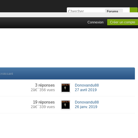
Forums
Connexion
Créer un compte
croissant
3 réponses
Donovandu88
2â€¯356 vues
27 avril 2019
19 réponses
Donovandu88
2â€¯339 vues
26 janv. 2019