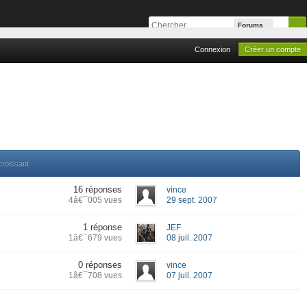
Forums
Connexion
Créer un compte
croissant
16 réponses
vince
4â€¯005 vues
29 sept. 2007
1 réponse
JEF
1â€¯679 vues
08 juil. 2007
0 réponses
vince
1â€¯708 vues
07 juil. 2007