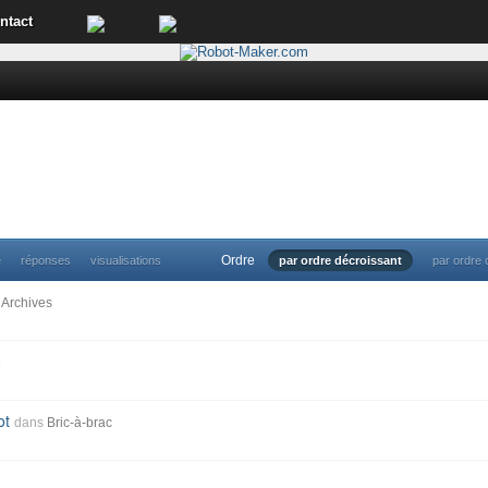
ntact
Ordre
e
réponses
visualisations
par ordre décroissant
par ordre 
Archives
e
ot
dans
Bric-à-brac