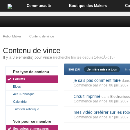
Communauté
Boutique des Makers
Co
Robot Maker
→
Contenu de vince
Contenu de vince
Il y a 3 élément(s) pour vince
(recherche limitée depuis 14-aoÃ»t 15)
Trier par
dernière mise à jour
titr
Par type de contenu
Forums
je sais pas comment faire
dans
Commencé par
vince
, 06 juil. 2007
Blogs
Actu Robotique
circuit imprimé
dans
Electroniqu
Commencé par
vince
, 08 juil. 2007
Calendrier
Tutoriels robotique
mes vidéo préférer sur les rob
Commencé par
vince
, 07 juil. 2007
Voir pour ce membre
Ses sujets et messages