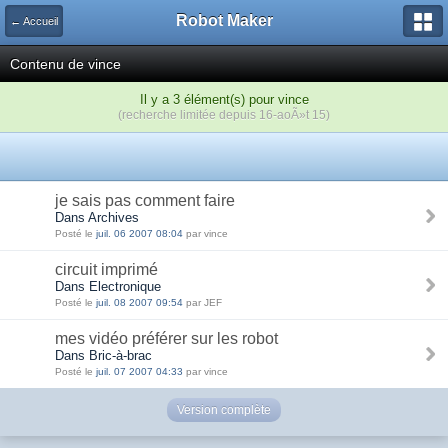
Robot Maker
← Accueil
Contenu de vince
Il y a 3 élément(s) pour vince
(recherche limitée depuis 16-aoÃ»t 15)
je sais pas comment faire
Dans Archives
Posté le
juil. 06 2007 08:04
par vince
circuit imprimé
Dans Electronique
Posté le
juil. 08 2007 09:54
par JEF
mes vidéo préférer sur les robot
Dans Bric-à-brac
Posté le
juil. 07 2007 04:33
par vince
Version complète