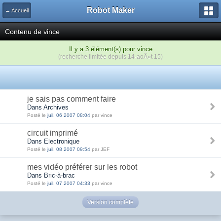
Robot Maker
← Accueil
Contenu de vince
Il y a 3 élément(s) pour vince
(recherche limitée depuis 14-aoÃ»t 15)
je sais pas comment faire
Dans Archives
Posté le
juil. 06 2007 08:04
par vince
circuit imprimé
Dans Electronique
Posté le
juil. 08 2007 09:54
par JEF
mes vidéo préférer sur les robot
Dans Bric-à-brac
Posté le
juil. 07 2007 04:33
par vince
Version complète